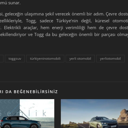
zümü sunar.
isi, geleceğin ulaşımına şekil verecek önemli bir adım. Çevre dost
llikleriyle, Togg, sadece Türkiye’nin değil, küresel otomot
. Elektrikli araçlar, hem enerji verimliliği hem de çevre dos
ekillendiriyor ve Togg da bu geleceğin önemli bir parçası olma
toggsuv
türkiyeninotomobili
yerli otomobil
yerliotomobil
I DA BEĞENEBILIRSINIZ