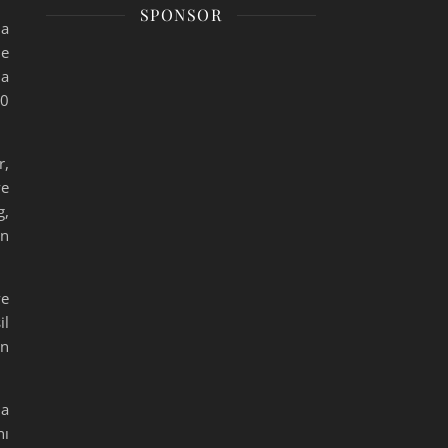
SPONSOR
da
le
ha
30
r,
ye
g,
ın
ve
il
on
ha
nı