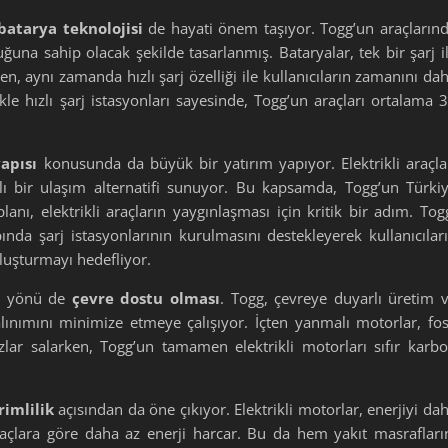
batarya teknolojisi
de hayati önem taşıyor. Togg’un araçların
ğuna sahip olacak şekilde tasarlanmış. Bataryalar, tek bir şarj i
, aynı zamanda hızlı şarj özelliği ile kullanıcıların zamanını da
le hızlı şarj istasyonları sayesinde, Togg’un araçları ortalama 
yapısı
konusunda da büyük bir yatırım yapıyor. Elektrikli araçla
rlı bir ulaşım alternatifi sunuyor. Bu kapsamda, Togg’un Türki
lanı, elektrikli araçların yaygınlaşması için kritik bir adım. Tog
pında şarj istasyonlarının kurulmasını destekleyerek kullanıcılar
oluşturmayı hedefliyor.
mli yönü de
çevre dostu olması
. Togg, çevreye duyarlı üretim 
ınımını minimize etmeye çalışıyor. İçten yanmalı motorlar, fos
zlar salarken, Togg’un tamamen elektrikli motorları sıfır karb
rimlilik
açısından da öne çıkıyor. Elektrikli motorlar, enerjiyi da
 araçlara göre daha az enerji harcar. Bu da hem yakıt masrafları