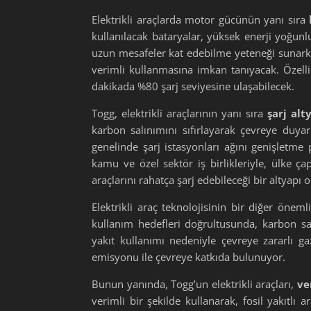
Elektrikli araçlarda motor gücünün yanı sıra
kullanılacak bataryalar, yüksek enerji yoğunlu
uzun mesafeler kat edebilme yeteneği sunarken
verimli kullanmasına imkan tanıyacak. Özellik
dakikada %80 şarj seviyesine ulaşabilecek.
Togg, elektrikli araçlarının yanı sıra
şarj alt
karbon salınımını sıfırlayarak çevreye duya
genelinde şarj istasyonları ağını genişletme p
kamu ve özel sektör iş birlikleriyle, ülke ça
araçlarını rahatça şarj edebileceği bir altyapı 
Elektrikli araç teknolojisinin bir diğer öne
kullanım hedefleri doğrultusunda, karbon sal
yakıt kullanımı nedeniyle çevreye zararlı ga
emisyonu ile çevreye katkıda bulunuyor.
Bunun yanında, Togg’un elektrikli araçları,
ve
verimli bir şekilde kullanarak, fosil yakıtlı