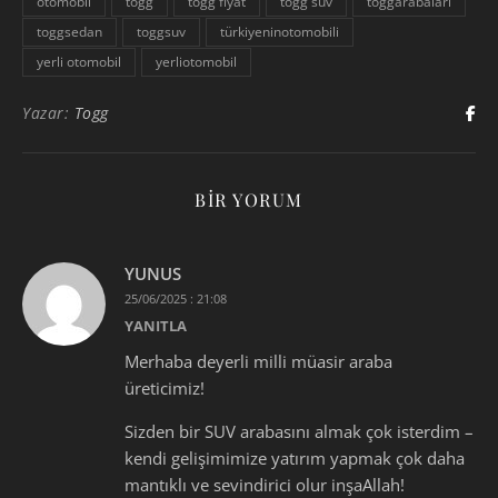
otomobil
togg
togg fiyat
togg suv
toggarabalari
toggsedan
toggsuv
türkiyeninotomobili
yerli otomobil
yerliotomobil
Yazar:
Togg
BIR YORUM
YUNUS
25/06/2025 : 21:08
YANITLA
Merhaba deyerli milli müasir araba
üreticimiz!
Sizden bir SUV arabasını almak çok isterdim –
kendi gelişimimize yatırım yapmak çok daha
mantıklı ve sevindirici olur inşaAllah!