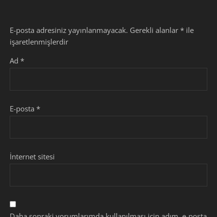
E-posta adresiniz yayınlanmayacak.
Gerekli alanlar
*
ile
işaretlenmişlerdir
Ad
*
E-posta
*
İnternet sitesi
Daha sonraki yorumlarımda kullanılması için adım, e-posta