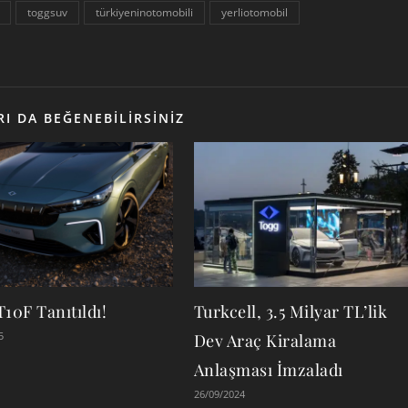
toggsuv
türkiyeninotomobili
yerliotomobil
I DA BEĞENEBILIRSINIZ
10F Tanıtıldı!
Turkcell, 3.5 Milyar TL’lik
5
Dev Araç Kiralama
Anlaşması İmzaladı
26/09/2024