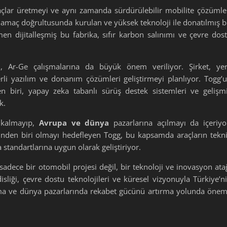
açlar üretmeyi ve aynı zamanda sürdürülebilir mobilite çözümle
 amaç doğrultusunda kurulan ve yüksek teknoloji ile donatılmış b
en dijitalleşmiş bu fabrika, sıfır karbon salınımı ve çevre dos
, Ar-Ge çalışmalarına da büyük önem veriliyor. Şirket, yer
i yazılım ve donanım çözümleri geliştirmeyi planlıyor. Togg’
den biri, yapay zeka tabanlı sürüş destek sistemleri ve gelişm
k.
 kalmayıp,
Avrupa ve dünya
pazarlarına açılmayı da içeriyo
erinden biri olmayı hedefleyen Togg, bu kapsamda araçların tekn
 standartlarına uygun olarak geliştiriyor.
sadece bir otomobil projesi değil, bir teknoloji ve inovasyon ata
isliği, çevre dostu teknolojileri ve küresel vizyonuyla Türkiye’n
tma ve dünya pazarlarında rekabet gücünü artırma yolunda önem