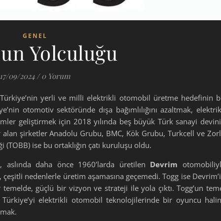
GENEL
’un Yolculuğu
17/09/2024
/
0 Yorum
ürkiye’nin yerli ve milli elektrikli otomobil üretme hedefinin b
ye’nin otomotiv sektöründe dışa bağımlılığını azaltmak, elektrik
ümler geliştirmek için 2018 yılında beş büyük Türk sanayi devin
r alan şirketler Anadolu Grubu, BMC, Kök Grubu, Turkcell ve Zor
i (TOBB) ise bu ortaklığın çatı kuruluşu oldu.
i, aslında daha önce 1960’larda üretilen
Devrim
otomobiliy
i, çeşitli nedenlerle üretim aşamasına geçemedi. Togg ise Devrim’
temelde, güçlü bir vizyon ve strateji ile yola çıktı. Togg’un tem
Türkiye’yi elektrikli otomobil teknolojilerinde bir oyuncu hali
lmak.