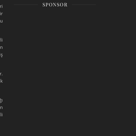
SPONSOR
ri
ir
tu
li
un
iş
r.
ik
ğı
in
li