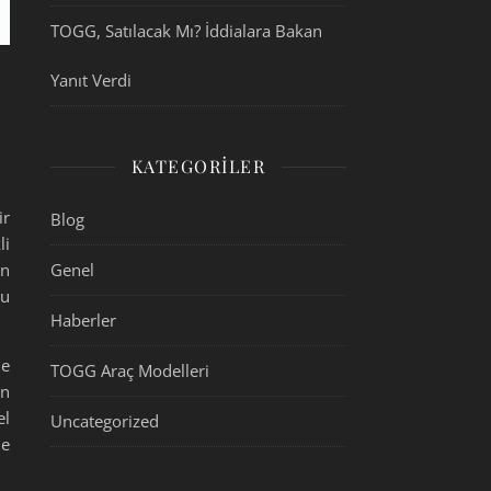
TOGG, Satılacak Mı? İddialara Bakan
Yanıt Verdi
KATEGORILER
ir
Blog
li
in
Genel
lu
Haberler
le
TOGG Araç Modelleri
in
el
Uncategorized
ne