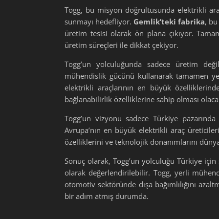
Togg, bu misyon doğrultusunda elektrikli ar
sunmayı hedefliyor.
Gemlik’teki fabrika
, bu
üretim tesisi olarak ön plana çıkıyor. Tamam
üretim süreçleri ile dikkat çekiyor.
Togg’un yolculuğunda sadece üretim değil
mühendislik gücünü kullanarak tamamen yerl
elektrikli araçlarının en büyük özelliklerin
bağlanabilirlik özelliklerine sahip olması olaca
Togg’un vizyonu sadece Türkiye pazarında
Avrupa’nın en büyük elektrikli araç üreticil
özelliklerini ve teknolojik donanımlarını dünya
Sonuç olarak, Togg’un yolculuğu Türkiye için 
olarak değerlendirilebilir. Togg, yerli mühend
otomotiv sektöründe dışa bağımlılığını azal
bir adım atmış durumda.