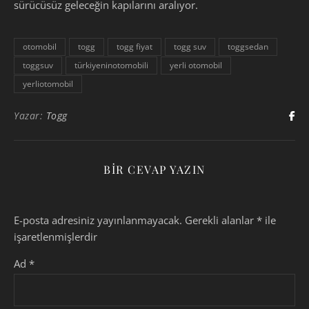
sürücüsüz geleceğin kapılarını aralıyor.
otomobil
togg
togg fiyat
togg suv
toggsedan
toggsuv
türkiyeninotomobili
yerli otomobil
yerliotomobil
Yazar:
Togg
BIR CEVAP YAZIN
E-posta adresiniz yayınlanmayacak.
Gerekli alanlar
*
ile
işaretlenmişlerdir
Ad
*