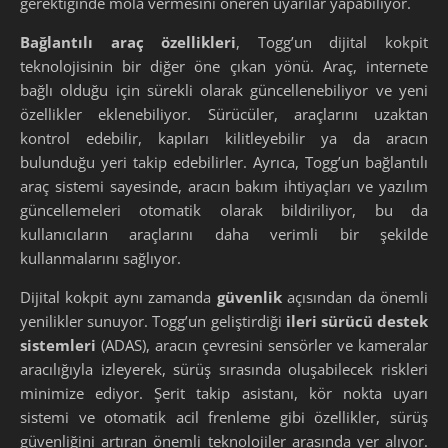
gerektiğinde mola vermesini öneren uyarılar yapabiliyor.
Bağlantılı araç özellikleri
, Togg’un dijital kokpit
teknolojisinin bir diğer öne çıkan yönü. Araç, internete
bağlı olduğu için sürekli olarak güncellenebiliyor ve yeni
özellikler eklenebiliyor. Sürücüler, araçlarını uzaktan
kontrol edebilir, kapıları kilitleyebilir ya da aracın
bulunduğu yeri takip edebilirler. Ayrıca, Togg’un bağlantılı
araç sistemi sayesinde, aracın bakım ihtiyaçları ve yazılım
güncellemeleri otomatik olarak bildiriliyor, bu da
kullanıcıların araçlarını daha verimli bir şekilde
kullanmalarını sağlıyor.
Dijital kokpit aynı zamanda
güvenlik
açısından da önemli
yenilikler sunuyor. Togg’un geliştirdiği
ileri sürücü destek
sistemleri
(ADAS), aracın çevresini sensörler ve kameralar
aracılığıyla izleyerek, sürüş sırasında oluşabilecek riskleri
minimize ediyor. Şerit takip asistanı, kör nokta uyarı
sistemi ve otomatik acil frenleme gibi özellikler, sürüş
güvenliğini artıran önemli teknolojiler arasında yer alıyor.