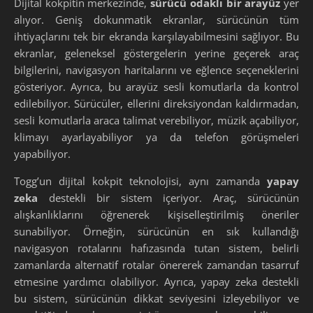
Dijital kokpitin merkezinde,
sürücü odaklı bir arayüz
yer
alıyor. Geniş dokunmatik ekranlar, sürücünün tüm
ihtiyaçlarını tek bir ekranda karşılayabilmesini sağlıyor. Bu
ekranlar, geleneksel göstergelerin yerine geçerek araç
bilgilerini, navigasyon haritalarını ve eğlence seçeneklerini
gösteriyor. Ayrıca, bu arayüz sesli komutlarla da kontrol
edilebiliyor. Sürücüler, ellerini direksiyondan kaldırmadan,
sesli komutlarla araca talimat verebiliyor, müzik açabiliyor,
klimayı ayarlayabiliyor ya da telefon görüşmeleri
yapabiliyor.
Togg’un dijital kokpit teknolojisi, aynı zamanda
yapay
zeka
destekli bir sistem içeriyor. Araç, sürücünün
alışkanlıklarını öğrenerek kişiselleştirilmiş öneriler
sunabiliyor. Örneğin, sürücünün en sık kullandığı
navigasyon rotalarını hafızasında tutan sistem, belirli
zamanlarda alternatif rotalar önererek zamandan tasarruf
etmesine yardımcı olabiliyor. Ayrıca, yapay zeka destekli
bu sistem, sürücünün dikkat seviyesini izleyebiliyor ve