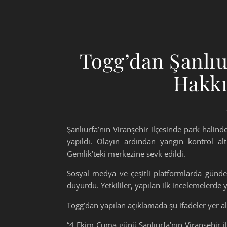
Togg’dan Şanlıu
Hakkı
Şanlıurfa’nın Viranşehir ilçesinde park halind
yapıldı. Olayın ardından yangın kontrol al
Gemlik’teki merkezine sevk edildi.
Sosyal medya ve çeşitli platformlarda gündem 
duyurdu. Yetkililer, yapılan ilk incelemelerde y
Togg’dan yapılan açıklamada şu ifadeler yer al
“4 Ekim Cuma günü Şanlıurfa’nın Viranşehir i