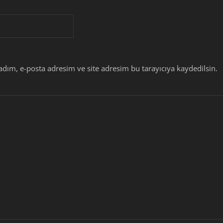
dım, e-posta adresim ve site adresim bu tarayıcıya kaydedilsin.