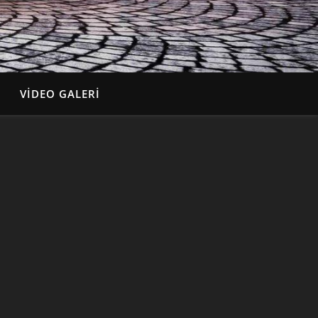
VIDEO GALERI