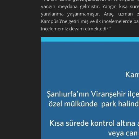
yangın meydana gelmiştir. Yangın kısa süre
yaralanma yaşanmamıştır. Araç, uzman eki
Kampüsü’ne getirilmiş ve ilk incelemelerde ba
incelememiz devam etmektedir.”