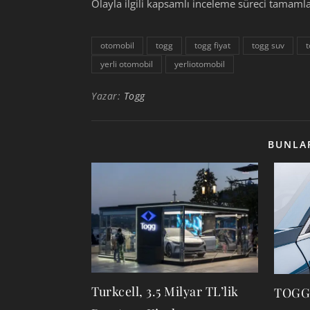
Olayla ilgili kapsamlı inceleme süreci tamaml
otomobil
togg
togg fiyat
togg suv
t
yerli otomobil
yerliotomobil
Yazar:
Togg
BUNLAR
Turkcell, 3.5 Milyar TL’lik
TOGG 