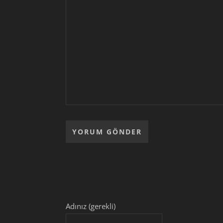
Adınız (gerekli)