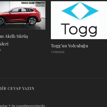
n Akıllı Sürüş
kleri
Togg’un Yolculuğu
4
17/09/2024
BIR CEVAP YAZIN
lanlar
*
ile işaretlenmişlerdir