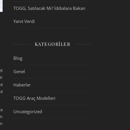
TOGG, Satılacak Mı? İddialara Bakan
Yanıt Verdi
KATEGORILER
Blog
et
Genel
ir
la
Haberler
da
TOGG Araç Modelleri
ya
Uncategorized
rı
rı