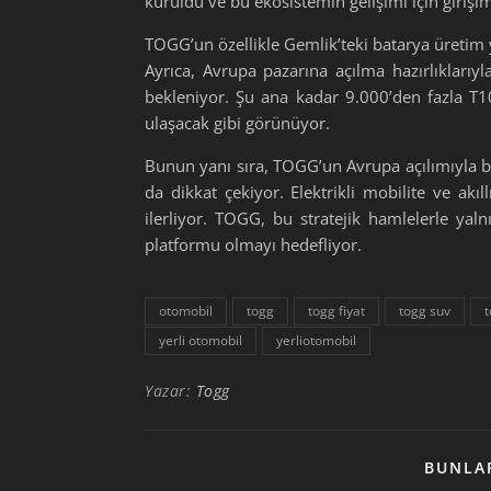
kuruldu ve bu ekosistemin gelişimi için girişim
TOGG’un özellikle Gemlik’teki batarya üretim ya
Ayrıca, Avrupa pazarına açılma hazırlıkları
bekleniyor. Şu ana kadar 9.000’den fazla T10
ulaşacak gibi görünüyor.
Bunun yanı sıra, TOGG’un Avrupa açılımıyla birl
da dikkat çekiyor. Elektrikli mobilite ve ak
ilerliyor. TOGG, bu stratejik hamlelerle yal
platformu olmayı hedefliyor.
otomobil
togg
togg fiyat
togg suv
t
yerli otomobil
yerliotomobil
Yazar:
Togg
BUNLAR