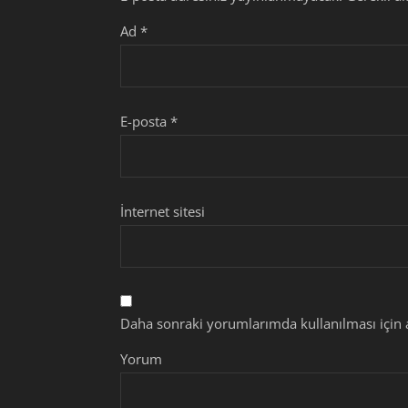
Ad
*
E-posta
*
İnternet sitesi
Daha sonraki yorumlarımda kullanılması için a
Yorum