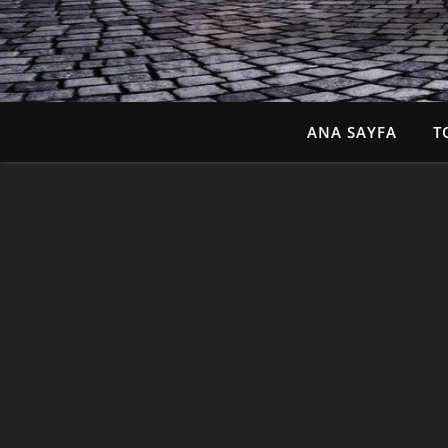
ANA SAYFA
T