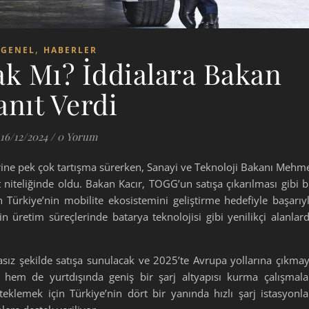
,
GENEL
HABERLER
ak Mı? İddialara Bakan
anıt Verdi
16/12/2024
/
0 Yorum
rine pek çok tartışma sürerken, Sanayi ve Teknoloji Bakanı Mehm
t niteliğinde oldu. Bakan Kacır, TOGG’un satışa çıkarılması gibi b
ürkiye’nin mobilite ekosistemini geliştirme hedefiyle başarıy
lin üretim süreçlerinde batarya teknolojisi gibi yenilikçi alanlar
sız şekilde satışa sunulacak ve 2025’te Avrupa yollarına çıkma
hem de yurtdışında geniş bir şarj altyapısı kurma çalışmala
eklemek için Türkiye’nin dört bir yanında hızlı şarj istasyonla