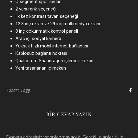
C segment spor sedan
2 yeni renk seçeneği
İlk kez kontrast tavan seçeneği
12.3 inç ekran ve 29 inç multimedya ekranı
8 inç dokunmatik kontrol paneli
Araç içi sosyal kamera
Yüksek hızlı mobil internet bağlantısı
Kablosuz bağlantı noktası
Qualcomm Snapdragon işlemcili kokpit
Yeni tasarlanan iç mekan
Yazar:
Togg
BIR CEVAP YAZIN
E-posta adresiniz yayınlanmayacak.
Gerekli alanlar
*
ile